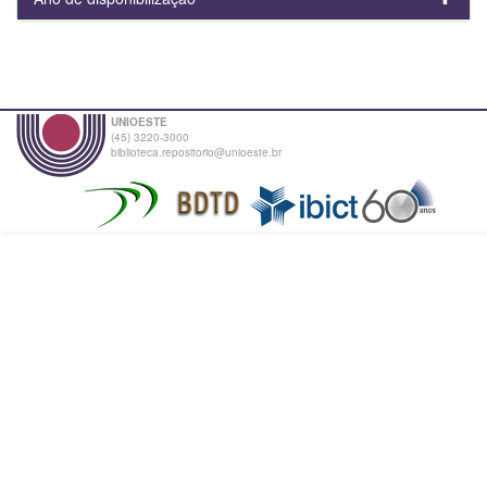
UNIOESTE
(45) 3220-3000
biblioteca.repositorio@unioeste.br