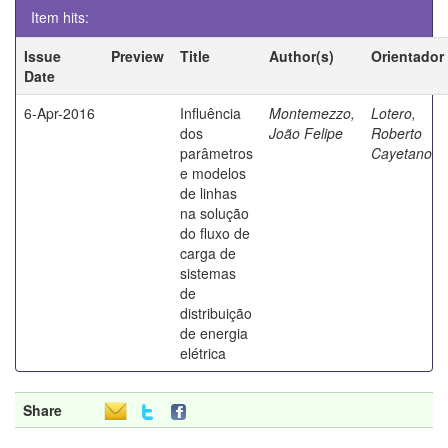
Item hits:
Issue
Preview
Title
Author(s)
Orientador
Date
6-Apr-2016
Influência
Montemezzo,
Lotero,
dos
João Felipe
Roberto
parâmetros
Cayetano
e modelos
de linhas
na solução
do fluxo de
carga de
sistemas
de
distribuição
de energia
elétrica
Share