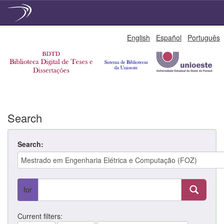
Skip
English
Español
Português
navigation
Search
Search:
for
Current filters: