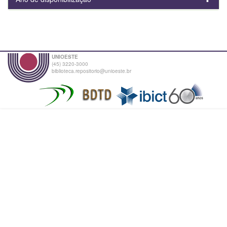
UNIOESTE
(45) 3220-3000
biblioteca.repositorio@unioeste.br