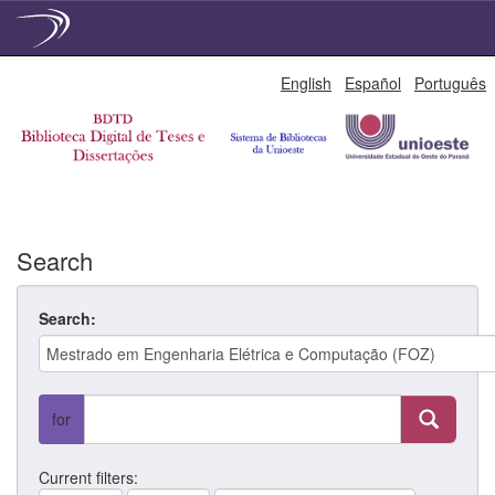
Skip
English
Español
Português
navigation
Search
Search:
for
Current filters: