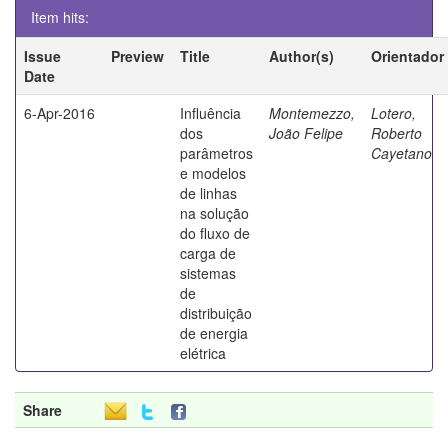
Item hits:
Issue
Preview
Title
Author(s)
Orientador
Date
6-Apr-2016
Influência
Montemezzo,
Lotero,
dos
João Felipe
Roberto
parâmetros
Cayetano
e modelos
de linhas
na solução
do fluxo de
carga de
sistemas
de
distribuição
de energia
elétrica
Share