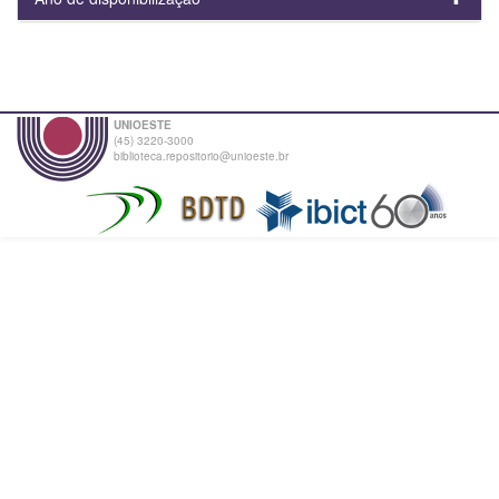
UNIOESTE
(45) 3220-3000
biblioteca.repositorio@unioeste.br