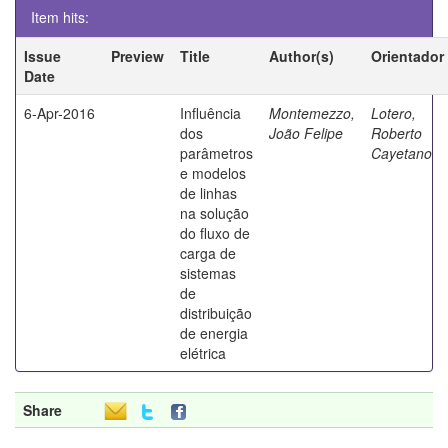
Item hits:
Issue
Preview
Title
Author(s)
Orientador
Date
6-Apr-2016
Influência
Montemezzo,
Lotero,
dos
João Felipe
Roberto
parâmetros
Cayetano
e modelos
de linhas
na solução
do fluxo de
carga de
sistemas
de
distribuição
de energia
elétrica
Share