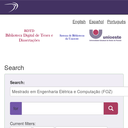
Skip
English
Español
Português
navigation
Search
Search:
for
Current filters: