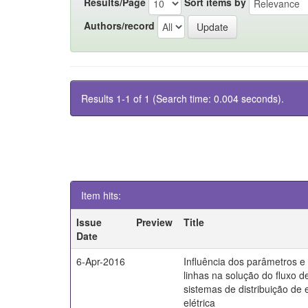
Results/Page
Sort items by
Authors/record
Results 1-1 of 1 (Search time: 0.004 seconds).
Item hits:
Issue
Preview
Title
Date
6-Apr-2016
Influência dos parâmetros 
linhas na solução do fluxo d
sistemas de distribuição de 
elétrica