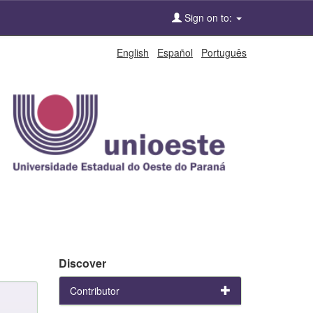
Sign on to:
English
Español
Português
Discover
Contributor