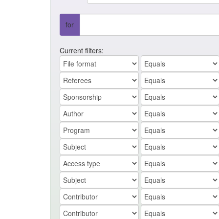
for
Current filters: