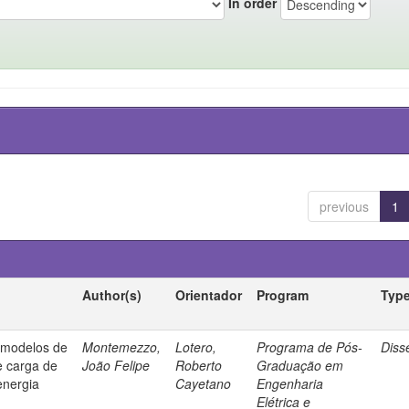
In order
previous
1
Author(s)
Orientador
Program
Typ
e modelos de
Montemezzo,
Lotero,
Programa de Pós-
Diss
e carga de
João Felipe
Roberto
Graduação em
energia
Cayetano
Engenharia
Elétrica e