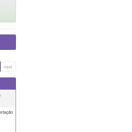
next
e
ertação