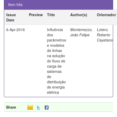
Item hits:
Issue
Preview
Title
Author(s)
Orientador
Date
6-Apr-2016
Influência
Montemezzo,
Lotero,
dos
João Felipe
Roberto
parâmetros
Cayetano
e modelos
de linhas
na solução
do fluxo de
carga de
sistemas
de
distribuição
de energia
elétrica
Share