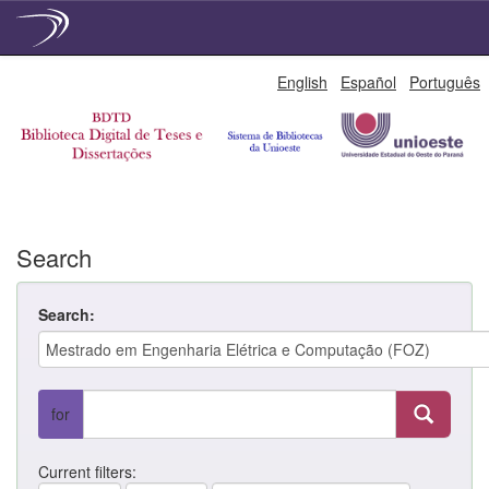
Skip
English
Español
Português
navigation
Search
Search:
for
Current filters: