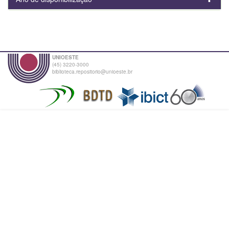
UNIOESTE
(45) 3220-3000
biblioteca.repositorio@unioeste.br