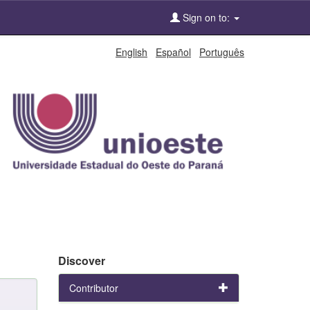
Sign on to:
English
Español
Português
Discover
Contributor