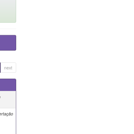
next
e
ertação