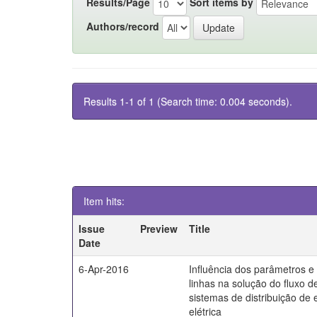
Results/Page
Sort items by
Authors/record
Results 1-1 of 1 (Search time: 0.004 seconds).
Item hits:
Issue
Preview
Title
Date
6-Apr-2016
Influência dos parâmetros 
linhas na solução do fluxo d
sistemas de distribuição de 
elétrica