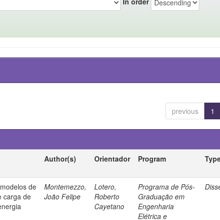
In order
previous
1
Author(s)
Orientador
Program
Typ
e modelos de
Montemezzo,
Lotero,
Programa de Pós-
Diss
e carga de
João Felipe
Roberto
Graduação em
energia
Cayetano
Engenharia
Elétrica e