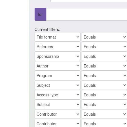
for
Current filters: