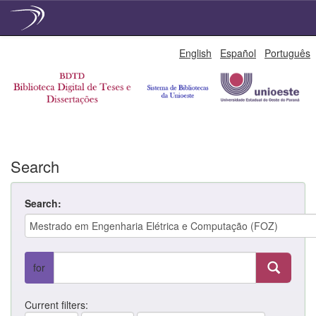
Skip
English
Español
Português
navigation
Search
Search:
for
Current filters: