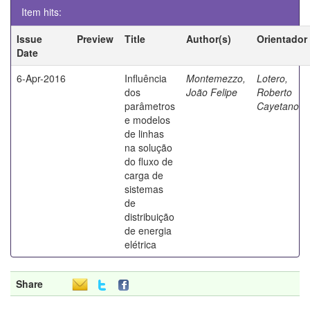
Item hits:
Issue
Preview
Title
Author(s)
Orientador
Date
6-Apr-2016
Influência
Montemezzo,
Lotero,
dos
João Felipe
Roberto
parâmetros
Cayetano
e modelos
de linhas
na solução
do fluxo de
carga de
sistemas
de
distribuição
de energia
elétrica
Share