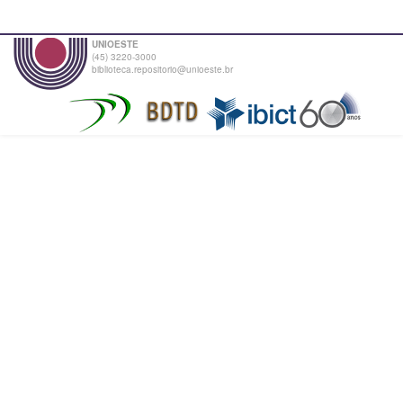
UNIOESTE
(45) 3220-3000
biblioteca.repositorio@unioeste.br