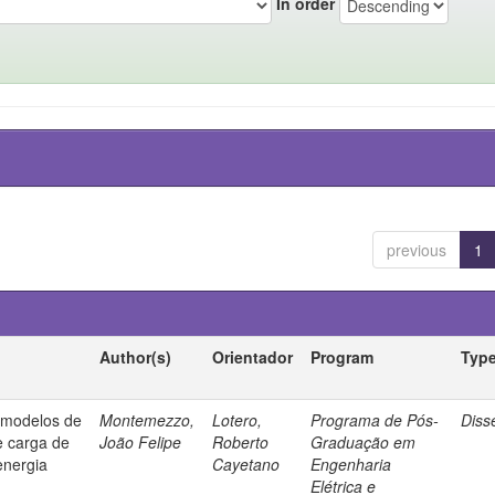
In order
previous
1
Author(s)
Orientador
Program
Typ
e modelos de
Montemezzo,
Lotero,
Programa de Pós-
Diss
e carga de
João Felipe
Roberto
Graduação em
energia
Cayetano
Engenharia
Elétrica e