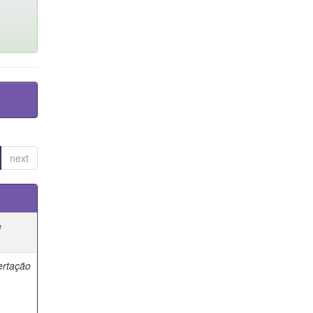
next
e
ertação