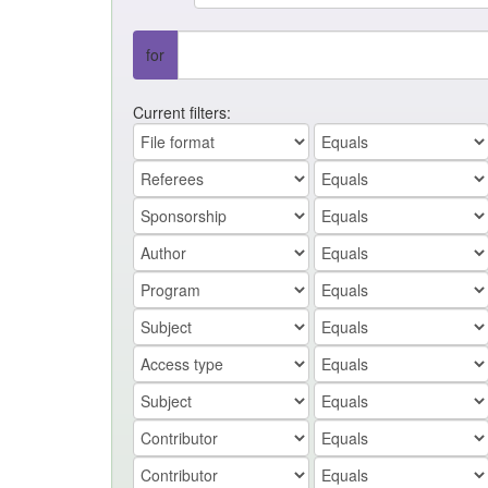
for
Current filters: