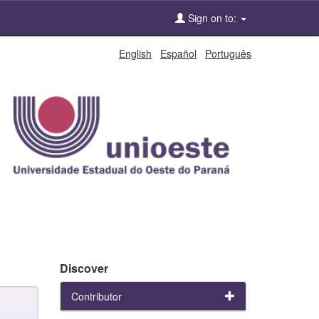
Sign on to:
English
Español
Português
Discover
Contributor