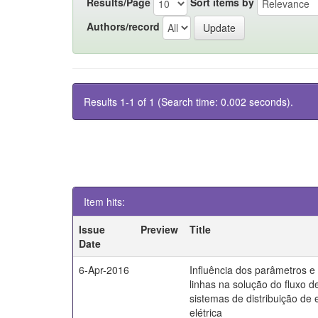
Results/Page
Sort items by
Authors/record
Results 1-1 of 1 (Search time: 0.002 seconds).
Item hits:
Issue
Preview
Title
Date
6-Apr-2016
Influência dos parâmetros 
linhas na solução do fluxo d
sistemas de distribuição de 
elétrica