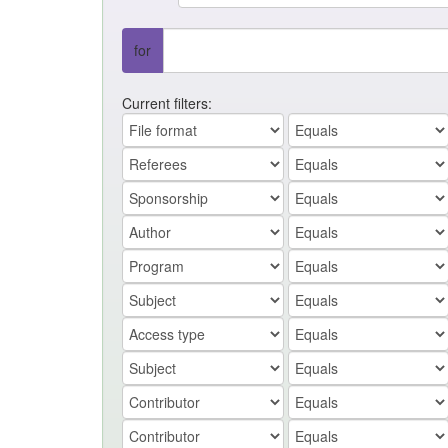
for
Current filters: