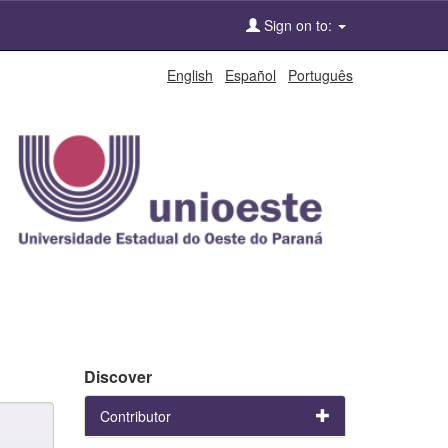
Sign on to:
English
Español
Português
Discover
Contributor