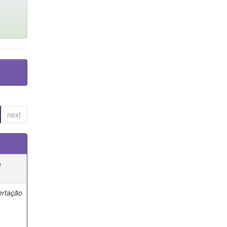
next
e
ertação