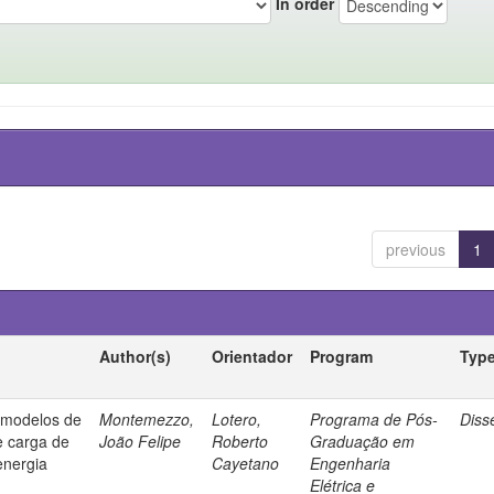
In order
previous
1
Author(s)
Orientador
Program
Typ
e modelos de
Montemezzo,
Lotero,
Programa de Pós-
Diss
e carga de
João Felipe
Roberto
Graduação em
energia
Cayetano
Engenharia
Elétrica e