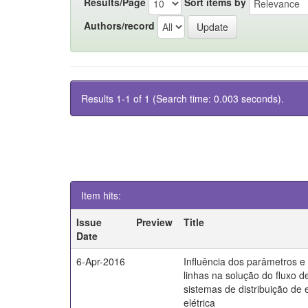
Results/Page
Sort items by
Authors/record
Results 1-1 of 1 (Search time: 0.003 seconds).
Item hits:
Issue
Preview
Title
Date
6-Apr-2016
Influência dos parâmetros 
linhas na solução do fluxo d
sistemas de distribuição de 
elétrica