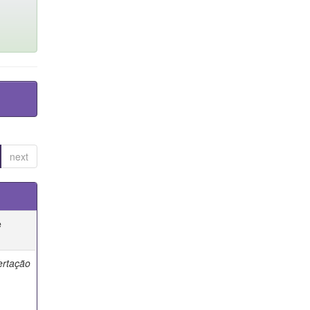
next
e
ertação