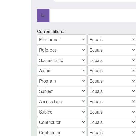
for
Current filters: