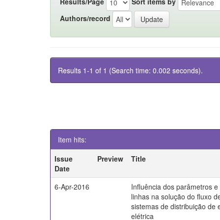
Results/Page
Sort items by
Authors/record
Results 1-1 of 1 (Search time: 0.002 seconds).
Item hits:
Issue
Preview
Title
Date
6-Apr-2016
Influência dos parâmetros 
linhas na solução do fluxo d
sistemas de distribuição de 
elétrica