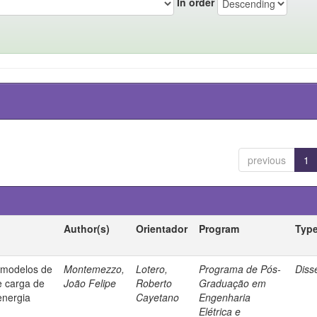
In order
previous
1
Author(s)
Orientador
Program
Typ
e modelos de
Montemezzo,
Lotero,
Programa de Pós-
Diss
e carga de
João Felipe
Roberto
Graduação em
energia
Cayetano
Engenharia
Elétrica e