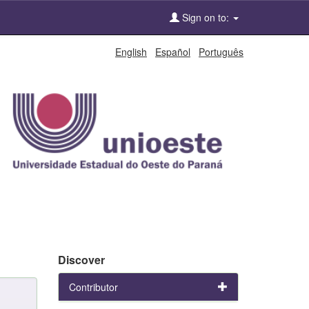
Sign on to:
English
Español
Português
Discover
Contributor