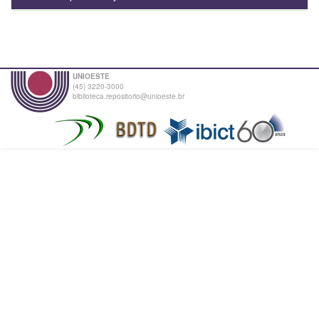
UNIOESTE
(45) 3220-3000
biblioteca.repositorio@unioeste.br