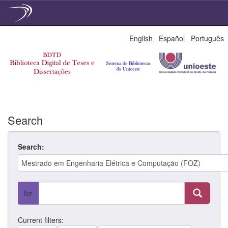
Skip
English
Español
Português
navigation
Search
Search:
for
Current filters: