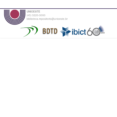
UNIOESTE
(45) 3220-3000
biblioteca.repositorio@unioeste.br