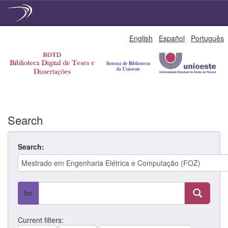
Skip
English
Español
Português
navigation
Search
Search:
for
Current filters: