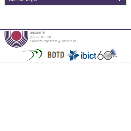
UNIOESTE
(45) 3220-3000
biblioteca.repositorio@unioeste.br