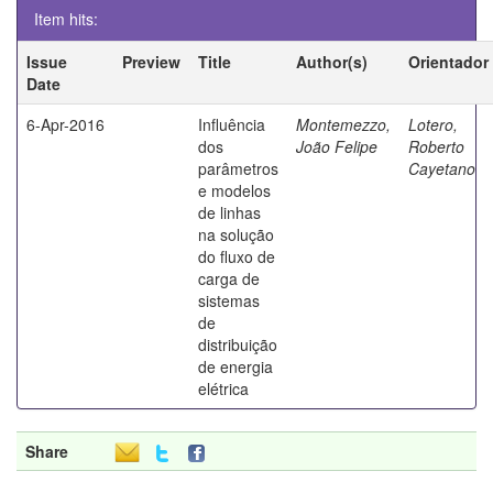
Item hits:
Issue
Preview
Title
Author(s)
Orientador
Date
6-Apr-2016
Influência
Montemezzo,
Lotero,
dos
João Felipe
Roberto
parâmetros
Cayetano
e modelos
de linhas
na solução
do fluxo de
carga de
sistemas
de
distribuição
de energia
elétrica
Share