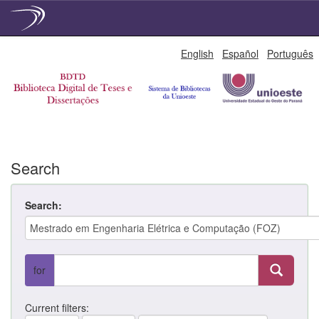
Skip
English
Español
Português
navigation
Search
Search:
for
Current filters: