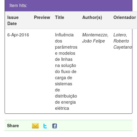
Item hits:
Issue
Preview
Title
Author(s)
Orientador
Date
6-Apr-2016
Influência
Montemezzo,
Lotero,
dos
João Felipe
Roberto
parâmetros
Cayetano
e modelos
de linhas
na solução
do fluxo de
carga de
sistemas
de
distribuição
de energia
elétrica
Share