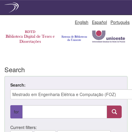
Skip
English
Español
Português
navigation
Search
Search:
for
Current filters: