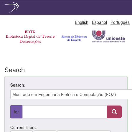
Skip
English
Español
Português
navigation
Search
Search:
for
Current filters: