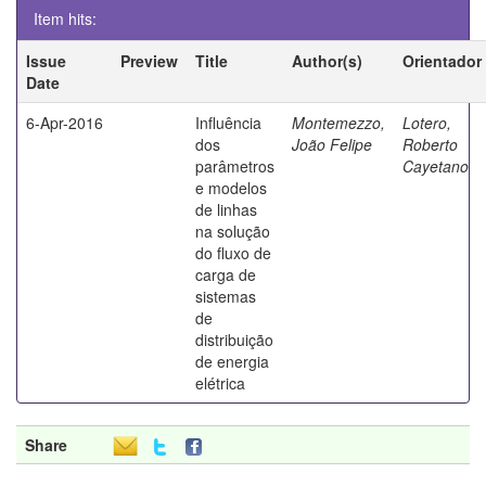
Item hits:
Issue
Preview
Title
Author(s)
Orientador
Date
6-Apr-2016
Influência
Montemezzo,
Lotero,
dos
João Felipe
Roberto
parâmetros
Cayetano
e modelos
de linhas
na solução
do fluxo de
carga de
sistemas
de
distribuição
de energia
elétrica
Share