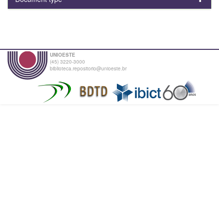
UNIOESTE
(45) 3220-3000
biblioteca.repositorio@unioeste.br