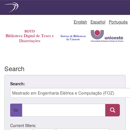
Skip
English
Español
Português
navigation
Search
Search:
for
Current filters: