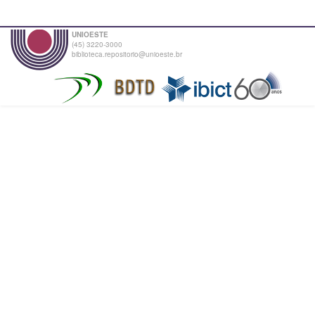
UNIOESTE
(45) 3220-3000
biblioteca.repositorio@unioeste.br