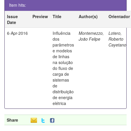
Item hits:
Issue
Preview
Title
Author(s)
Orientador
Date
6-Apr-2016
Influência
Montemezzo,
Lotero,
dos
João Felipe
Roberto
parâmetros
Cayetano
e modelos
de linhas
na solução
do fluxo de
carga de
sistemas
de
distribuição
de energia
elétrica
Share