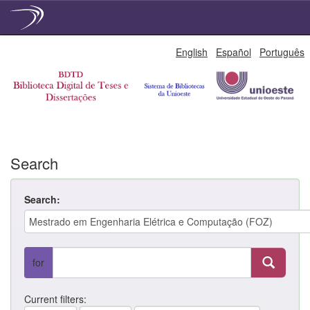
Skip
English
Español
Português
navigation
Search
Search:
for
Current filters: