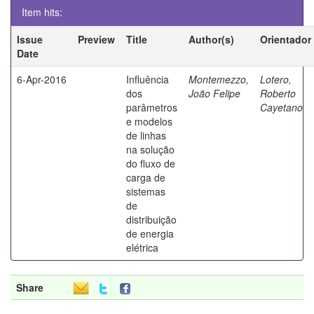
Item hits:
Issue
Preview
Title
Author(s)
Orientador
Date
6-Apr-2016
Influência
Montemezzo,
Lotero,
dos
João Felipe
Roberto
parâmetros
Cayetano
e modelos
de linhas
na solução
do fluxo de
carga de
sistemas
de
distribuição
de energia
elétrica
Share