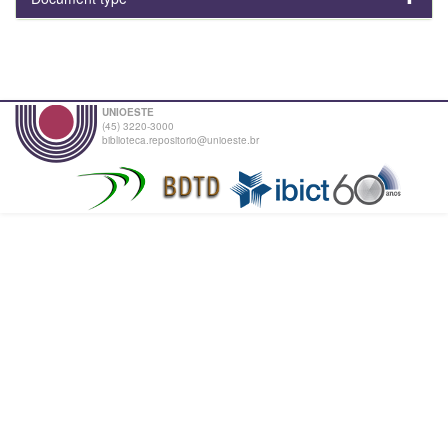
UNIOESTE
(45) 3220-3000
biblioteca.repositorio@unioeste.br