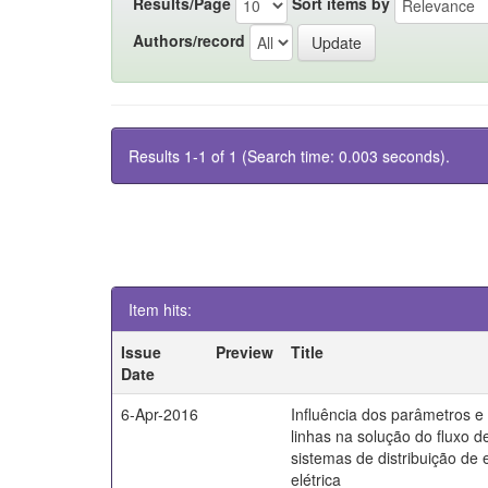
Results/Page
Sort items by
Authors/record
Results 1-1 of 1 (Search time: 0.003 seconds).
Item hits:
Issue
Preview
Title
Date
6-Apr-2016
Influência dos parâmetros 
linhas na solução do fluxo d
sistemas de distribuição de 
elétrica