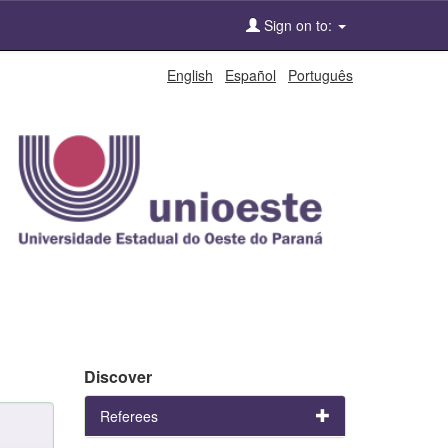
Sign on to:
English
Español
Português
Discover
Referees