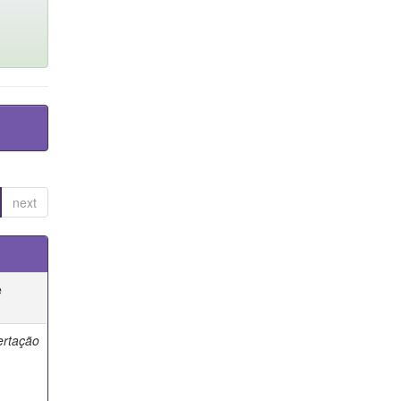
next
e
ertação