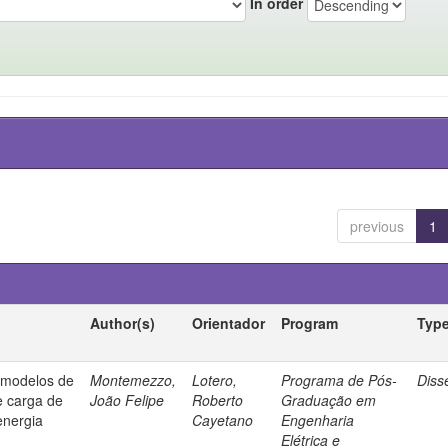
In order
previous
1
Author(s)
Orientador
Program
Typ
e modelos de
Montemezzo,
Lotero,
Programa de Pós-
Diss
e carga de
João Felipe
Roberto
Graduação em
energia
Cayetano
Engenharia
Elétrica e