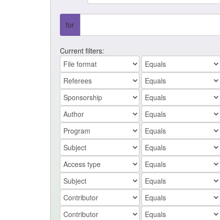
for
Current filters: