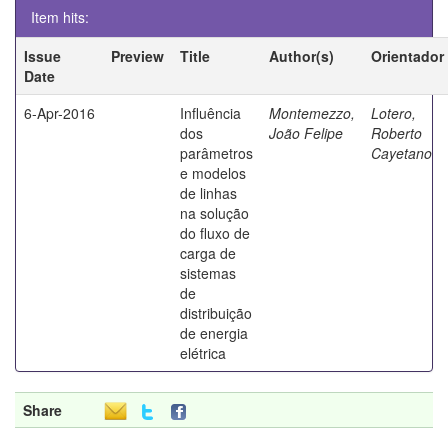
Item hits:
Issue
Preview
Title
Author(s)
Orientador
Date
6-Apr-2016
Influência
Montemezzo,
Lotero,
dos
João Felipe
Roberto
parâmetros
Cayetano
e modelos
de linhas
na solução
do fluxo de
carga de
sistemas
de
distribuição
de energia
elétrica
Share