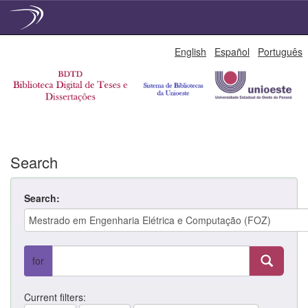
Skip
English
Español
Português
navigation
Search
Search:
for
Current filters: