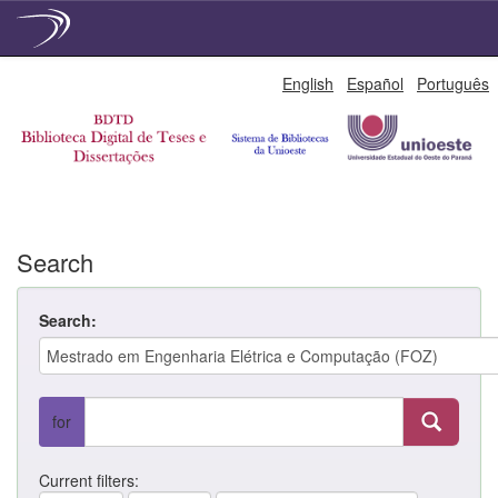
Skip
English
Español
Português
navigation
Search
Search:
for
Current filters: