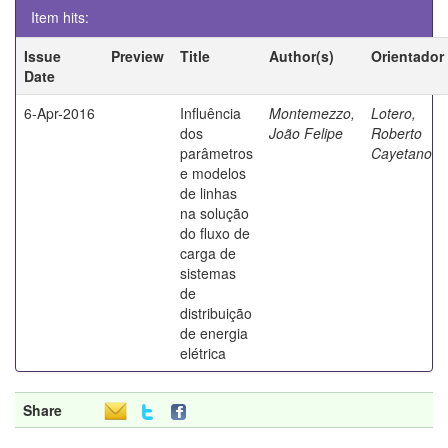
Item hits:
Issue
Preview
Title
Author(s)
Orientador
Date
6-Apr-2016
Influência
Montemezzo,
Lotero,
dos
João Felipe
Roberto
parâmetros
Cayetano
e modelos
de linhas
na solução
do fluxo de
carga de
sistemas
de
distribuição
de energia
elétrica
Share