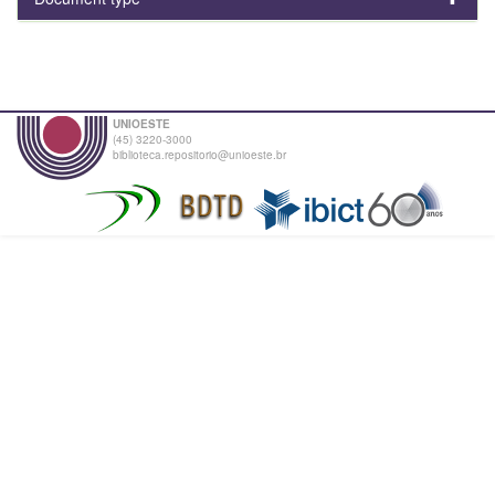
UNIOESTE
(45) 3220-3000
biblioteca.repositorio@unioeste.br