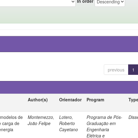
In order
previous
1
Author(s)
Orientador
Program
Typ
e modelos de
Montemezzo,
Lotero,
Programa de Pós-
Diss
e carga de
João Felipe
Roberto
Graduação em
energia
Cayetano
Engenharia
Elétrica e