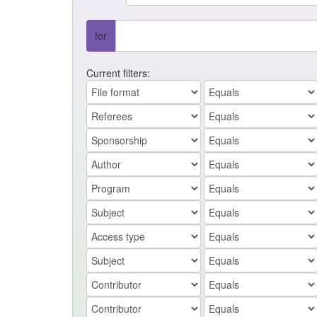
for
Current filters: