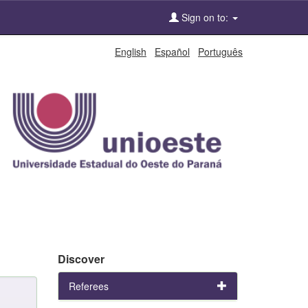
Sign on to:
English
Español
Português
Discover
Referees