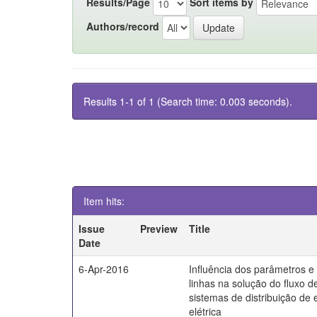
Results/Page
Sort items by
Authors/record
Results 1-1 of 1 (Search time: 0.003 seconds).
Item hits:
Issue
Preview
Title
Date
6-Apr-2016
Influência dos parâmetros 
linhas na solução do fluxo d
sistemas de distribuição de 
elétrica