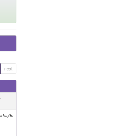
next
e
ertação