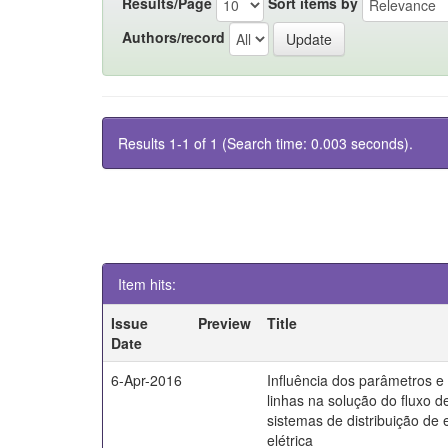
Results/Page
Sort items by
Authors/record
Results 1-1 of 1 (Search time: 0.003 seconds).
Item hits:
Issue
Preview
Title
Date
6-Apr-2016
Influência dos parâmetros 
linhas na solução do fluxo d
sistemas de distribuição de 
elétrica