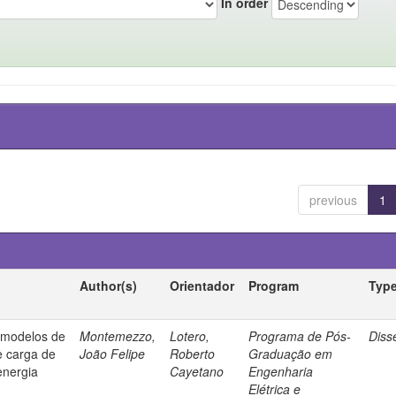
In order
previous
1
Author(s)
Orientador
Program
Typ
e modelos de
Montemezzo,
Lotero,
Programa de Pós-
Diss
e carga de
João Felipe
Roberto
Graduação em
energia
Cayetano
Engenharia
Elétrica e