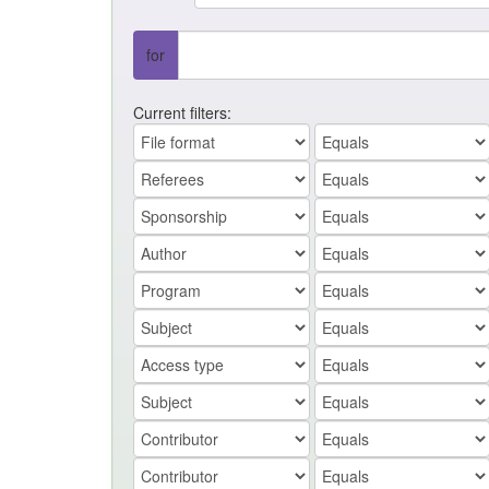
for
Current filters: