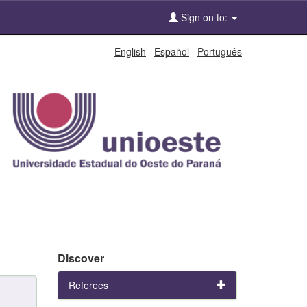
Sign on to:
English
Español
Português
Discover
Referees