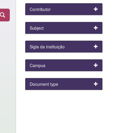
Contributor
Subject
Sigla da instituição
Campus
Document type