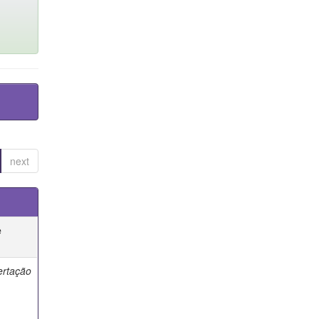
next
e
ertação