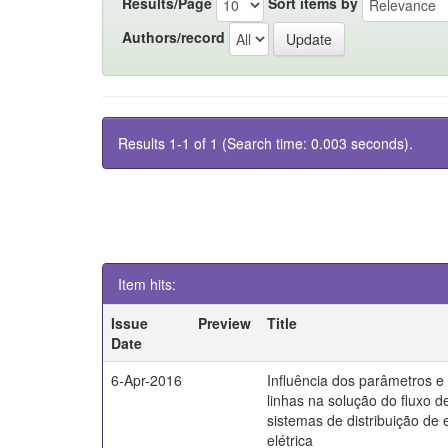
Results/Page
Sort items by
Authors/record
Results 1-1 of 1 (Search time: 0.003 seconds).
Item hits:
Issue
Preview
Title
Date
6-Apr-2016
Influência dos parâmetros 
linhas na solução do fluxo d
sistemas de distribuição de 
elétrica