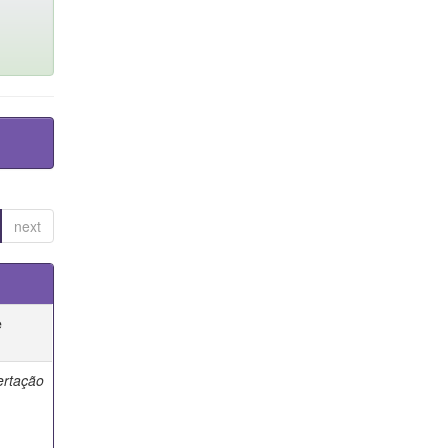
next
e
ertação