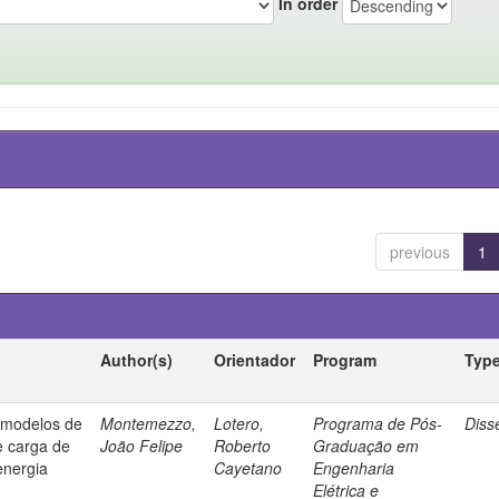
In order
previous
1
Author(s)
Orientador
Program
Typ
e modelos de
Montemezzo,
Lotero,
Programa de Pós-
Diss
e carga de
João Felipe
Roberto
Graduação em
energia
Cayetano
Engenharia
Elétrica e