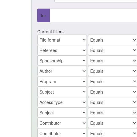
for
Current filters: