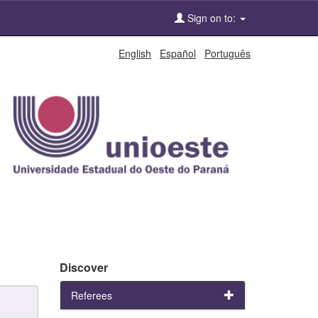
Sign on to:
English
Español
Português
Discover
Referees