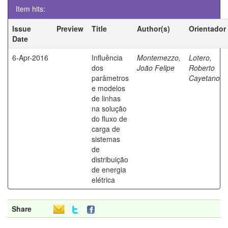
Item hits:
Issue
Preview
Title
Author(s)
Orientador
Date
6-Apr-2016
Influência
Montemezzo,
Lotero,
dos
João Felipe
Roberto
parâmetros
Cayetano
e modelos
de linhas
na solução
do fluxo de
carga de
sistemas
de
distribuição
de energia
elétrica
Share