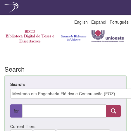
Skip
English
Español
Português
navigation
Search
Search:
for
Current filters: