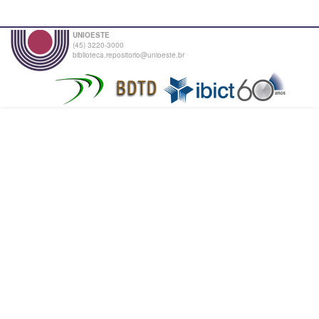
UNIOESTE
(45) 3220-3000
biblioteca.repositorio@unioeste.br