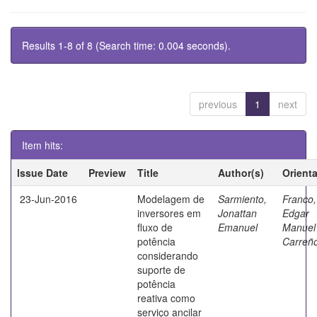
Results 1-8 of 8 (Search time: 0.004 seconds).
previous
1
next
Item hits:
Issue Date
Preview
Title
Author(s)
Orient
23-Jun-2016
Modelagem de
Sarmiento,
Franco,
inversores em
Jonattan
Edgar
fluxo de
Emanuel
Manuel
potência
Carreñ
considerando
suporte de
potência
reativa como
serviço ancilar