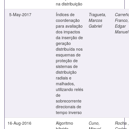
na distribuição
5-May-2017
Índices de
Tragueta,
Carreñ
coordenação
Marcos
Franco,
para avaliação
Gabriel
Edgar
dos impactos
Manuel
da inserção de
geração
distribuída nos
esquemas de
proteção de
sistemas de
distribuição
radiais e
malhados,
utilizando relés
de
sobrecorrente
direcionais de
tempo inverso
16-Aug-2016
Algoritmo
Cuno,
Rocha ,
híbrido
Miguel
Carlos