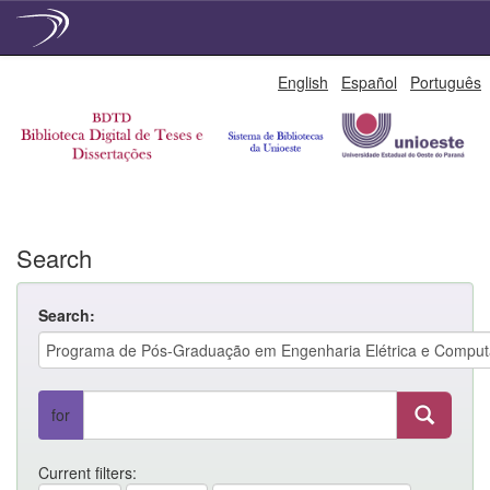
Skip
English
Español
Português
navigation
Search
Search:
for
Current filters: