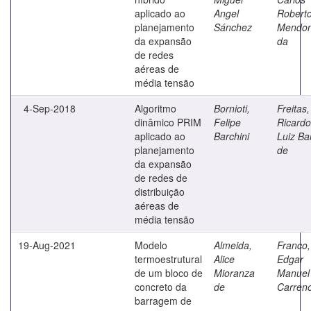
aplicado ao
Angel
Robert
planejamento
Sánchez
Mendo
da expansão
da
de redes
aéreas de
média tensão
4-Sep-2018
Algoritmo
Bornioti,
Freitas,
dinâmico PRIM
Felipe
Ricardo
aplicado ao
Barchini
Luiz Ba
planejamento
de
da expansão
de redes de
distribuição
aéreas de
média tensão
19-Aug-2021
Modelo
Almeida,
Franco,
termoestrutural
Alice
Edgar
de um bloco de
Mioranza
Manuel
concreto da
de
Carren
barragem de