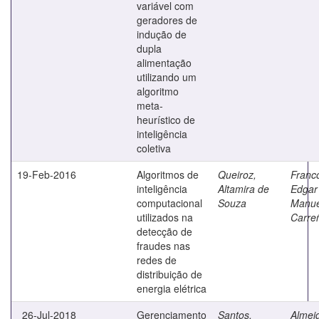
variável com
geradores de
indução de
dupla
alimentação
utilizando um
algoritmo
meta-
heurístico de
inteligência
coletiva
19-Feb-2016
Algoritmos de
Queiroz,
Franc
inteligência
Altamira de
Edgar
computacional
Souza
Manue
utilizados na
Carre
detecção de
fraudes nas
redes de
distribuição de
energia elétrica
26-Jul-2018
Gerenciamento
Santos,
Almei