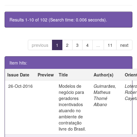
Results 1-10 of 102 (Search time: 0.006 seconds).
previous
1
2
3
4
...
11
next
Item hits:
Issue Date
Preview
Title
Author(s)
Orien
26-Oct-2016
Modelos de
Guimarães,
Lotero
negócio para
Matheus
Rober
geradores
Thomé
Cayet
incentivados
Albano
atuando no
ambiente de
contratação
livre do Brasil.