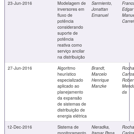
23-Jun-2016
Modelagem de
Sarmiento,
Franc
inversores em
Jonattan
Edgar
fluxo de
Emanuel
Manue
potência
Carre
considerando
suporte de
potência
reativa como
serviço ancilar
na distribuição
27-Jun-2016
Algoritmo
Brandt,
Rocha
heurístico
Marcelo
Carlo
especializado
Henrique
Rober
aplicado ao
Manzke
Mend
planejamento
da
da expansão
de sistemas de
distribuição de
energia elétrica
12-Dec-2016
Sistema de
Nieradka,
Rocha
monitoramento
Itamar Pena
Carlo