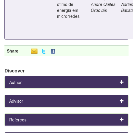
ótimo de
André Quites
Adria
energia em
Ordovás
Batist
microrredes
Share
Discover
Author
Advisor
Referees