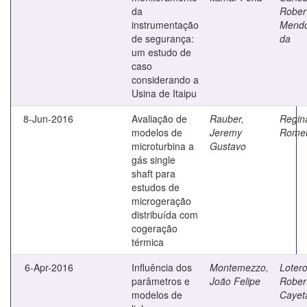
da
Rober
instrumentação
Mend
de segurança:
da
um estudo de
caso
considerando a
Usina de Itaipu
8-Jun-2016
Avaliação de
Rauber,
Regina
modelos de
Jeremy
Rome
microturbina a
Gustavo
gás single
shaft para
estudos de
microgeração
distribuída com
cogeração
térmica
6-Apr-2016
Influência dos
Montemezzo,
Lotero
parâmetros e
João Felipe
Rober
modelos de
Cayet