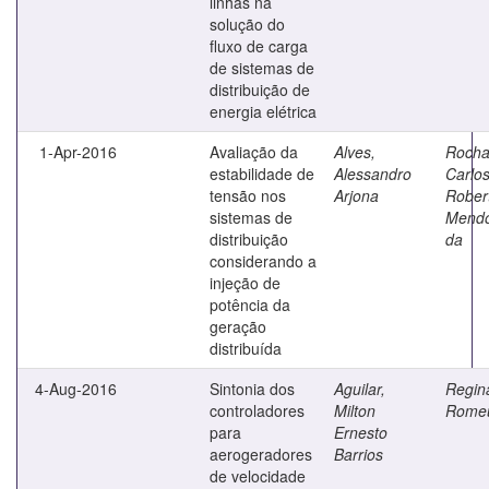
linhas na
solução do
fluxo de carga
de sistemas de
distribuição de
energia elétrica
1-Apr-2016
Avaliação da
Alves,
Rocha
estabilidade de
Alessandro
Carlo
tensão nos
Arjona
Rober
sistemas de
Mend
distribuição
da
considerando a
injeção de
potência da
geração
distribuída
4-Aug-2016
Sintonia dos
Aguilar,
Regina
controladores
Milton
Rome
para
Ernesto
aerogeradores
Barrios
de velocidade