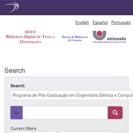
Skip
English
Español
Português
navigation
Search
Search:
for
Current filters: