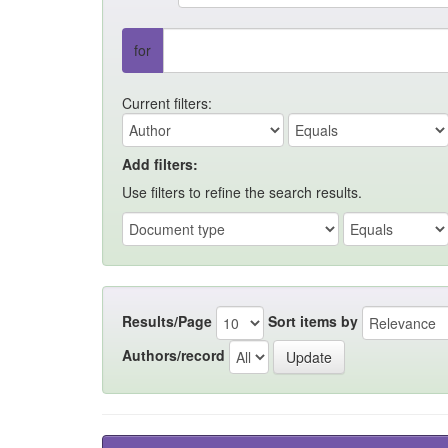
for
Current filters:
Add filters:
Use filters to refine the search results.
Results/Page
Sort items by
Authors/record