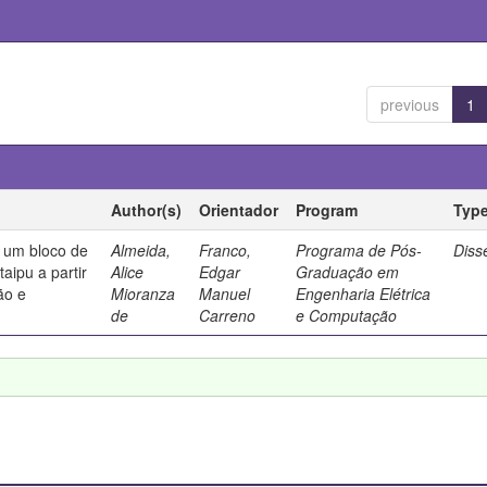
previous
1
Author(s)
Orientador
Program
Typ
e um bloco de
Almeida,
Franco,
Programa de Pós-
Diss
aipu a partir
Alice
Edgar
Graduação em
ão e
Mioranza
Manuel
Engenharia Elétrica
de
Carreno
e Computação