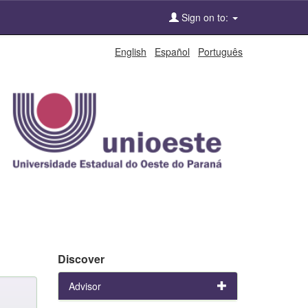
Sign on to:
English
Español
Português
Discover
Advisor