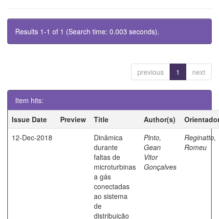
Results 1-1 of 1 (Search time: 0.003 seconds).
previous
1
next
Item hits:
Issue Date
Preview
Title
Author(s)
Orientado
12-Dec-2018
Dinâmica
Pinto,
Reginatto,
durante
Gean
Romeu
faltas de
Vitor
microturbinas
Gonçalves
a gás
conectadas
ao sistema
de
distribuição