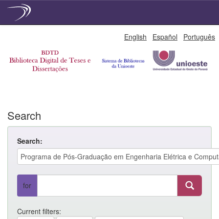
Skip
English
Español
Português
navigation
Search
Search:
for
Current filters: