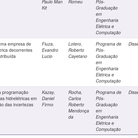
Paulo Man
Romeu
Pós-
Kit
Graduação
em
Engenharia
Elétrica e
Computação
 uma empresa de
Fiuza,
Lotero,
Programa de
Diss
trica decorrentes
Evandro
Roberto
Pós-
tribuída
Lucio
Cayetano
Graduação
em
Engenharia
Elétrica e
Computação
da programação
Kazay,
Rocha,
Programa de
Diss
as hidrelétricas em
Daniel
Carlos
Pós-
ão das incertezas
Firmo
Roberto
Graduação
Mendonça
em
da
Engenharia
Elétrica e
Computação