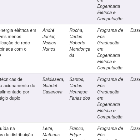
Engenharia
Elétrica e
Computação
nergia elétrica em
André
Rocha,
Programa de
Diss
íveis menos
Junior,
Carlos
Pós-
licação de rede
Nelson
Roberto
Graduação
mbinada com o
Nunes
Mendonça
em
A
da
Engenharia
Elétrica e
Computação
 técnicas de
Baldissera,
Santos,
Programa de
Diss
 ao acionamento de
Gabriel
Carlos
Pós-
 alimentado por
Casanova
Henrique
Graduação
tágio duplo
Farias dos
em
Engenharia
Elétrica e
Computação
buída na
Leite,
Franco,
Programa de
Diss
s de distribuição
Matheus
Edgar
Pós-