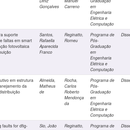
Diniz
Manuel
Graduação
Gonçalves
Carreno
em
Engenharia
Elétrica e
Computação
ra suporte
Santos,
Reginatto,
Programa de
Diss
e faltas em smart
Rafaella
Romeu
Pós-
ação fotovoltaica
Aparecida
Graduação
buição
Franco
em
Engenharia
Elétrica e
Computação
rutivo em estrutura
Almeida,
Rocha,
Programa de
Diss
planejamento da
Matheus
Carlos
Pós-
istribuição
de
Roberto
Graduação
Mendonça
em
da
Engenharia
Elétrica e
Computação
faults for dfig-
Sio, João
Reginatto,
Programa de
Diss