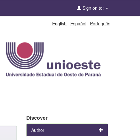
Sign on to:
English
Español
Português
Discover
Author