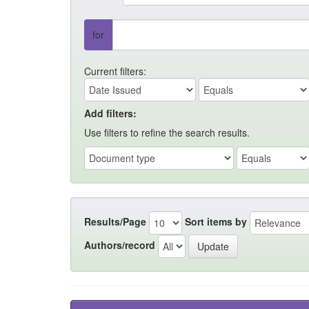
for
Current filters:
Add filters:
Use filters to refine the search results.
Results/Page
Sort items by
Authors/record