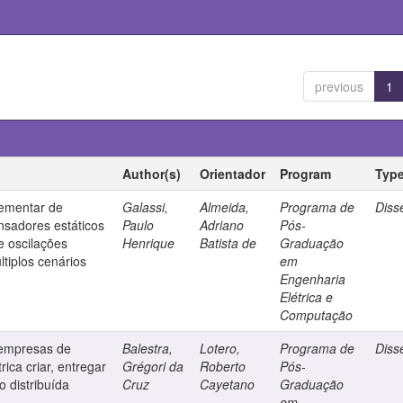
previous
1
Author(s)
Orientador
Program
Typ
lementar de
Galassi,
Almeida,
Programa de
Diss
sadores estáticos
Paulo
Adriano
Pós-
e oscilações
Henrique
Batista de
Graduação
tiplos cenários
em
Engenharia
Elétrica e
Computação
 empresas de
Balestra,
Lotero,
Programa de
Diss
rica criar, entregar
Grégori da
Roberto
Pós-
o distribuída
Cruz
Cayetano
Graduação
em