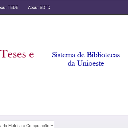
out TEDE
About BDTD