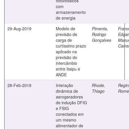
fotovoltaicos
com
armazenamento
de energia
29-Aug-2019
Modelo de
Pimenta,
Franc
previsão de
Rodrigo
Edgar
carga de
Gonçalves
Manu
curtíssimo prazo
Carre
aplicado na
previsão do
intercâmbio
entre Itaipu e
ANDE
28-Feb-2019
Interação
Rhode,
Regin
dinâmica de
Thiago
Rome
aerogeradores
de indução DFIG
e FSIG
conectados em
um mesmo
alimentador de