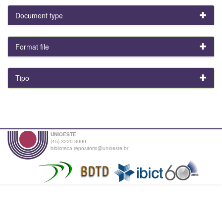
Document type
Format file
Tipo
UNIOESTE
(45) 3220-3000
biblioteca.repositorio@unioeste.br