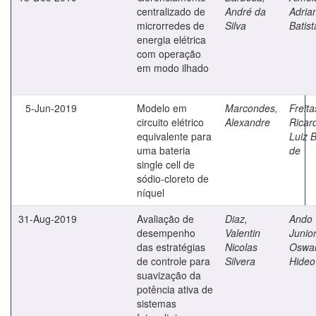
centralizado de
André da
Adria
microrredes de
Silva
Batist
energia elétrica
com operação
em modo ilhado
5-Jun-2019
Modelo em
Marcondes,
Freita
circuito elétrico
Alexandre
Ricar
equivalente para
Luiz 
uma bateria
de
single cell de
sódio-cloreto de
níquel
31-Aug-2019
Avaliação de
Diaz,
Ando
desempenho
Valentin
Junior
das estratégias
Nicolas
Oswa
de controle para
Silvera
Hideo
suavização da
potência ativa de
sistemas