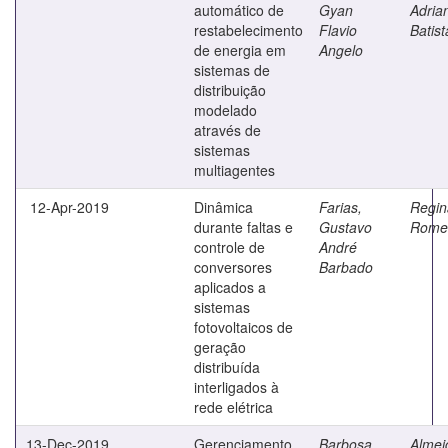
automático de
Gyan
Adria
restabelecimento
Flavio
Batist
de energia em
Angelo
sistemas de
distribuição
modelado
através de
sistemas
multiagentes
12-Apr-2019
Dinâmica
Farias,
Regin
durante faltas e
Gustavo
Rome
controle de
André
conversores
Barbado
aplicados a
sistemas
fotovoltaicos de
geração
distribuída
interligados à
rede elétrica
13-Dec-2019
Gerenciamento
Barbosa,
Almei