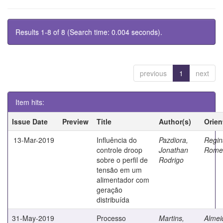
Results 1-8 of 8 (Search time: 0.004 seconds).
previous
1
next
Item hits:
Issue Date
Preview
Title
Author(s)
Orien
13-Mar-2019
Influência do
Pazdiora,
Regin
controle droop
Jonathan
Rome
sobre o perfil de
Rodrigo
tensão em um
alimentador com
geração
distribuída
31-May-2019
Processo
Martins,
Almei