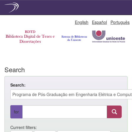
Skip
English
Español
Português
navigation
Search
Search:
for
Current filters: