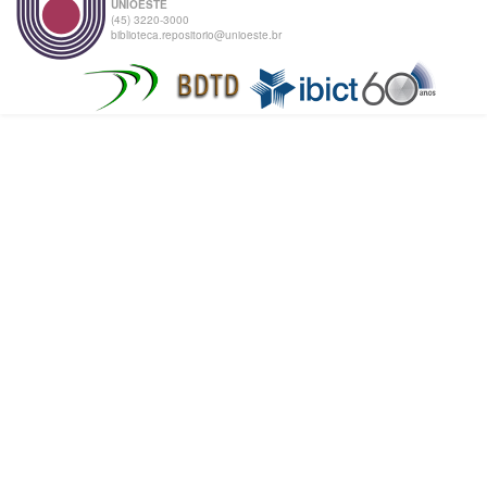
UNIOESTE
(45) 3220-3000
biblioteca.repositorio@unioeste.br