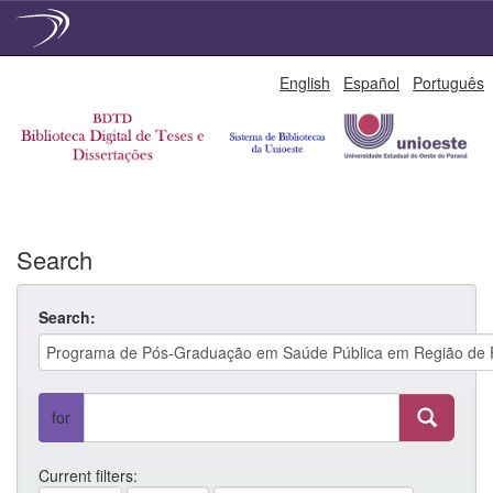
Skip
English
Español
Português
navigation
Search
Search:
for
Current filters: