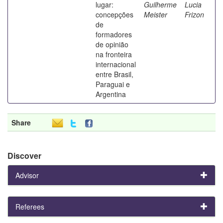
lugar:
Guilherme
Lucia
concepções
Meister
Frizon
de
formadores
de opinião
na fronteira
internacional
entre Brasil,
Paraguai e
Argentina
Share
Discover
Advisor
Referees