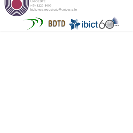
UNIOESTE
(45) 3220-3000
biblioteca.repositorio@unioeste.br