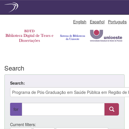
Skip
English
Español
Português
navigation
Search
Search:
for
Current filters: