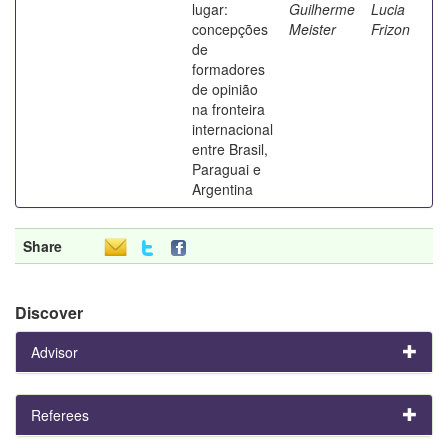
lugar:
Guilherme
Lucia
concepções
Meister
Frizon
de
formadores
de opinião
na fronteira
internacional
entre Brasil,
Paraguai e
Argentina
Share
Discover
Advisor
Referees