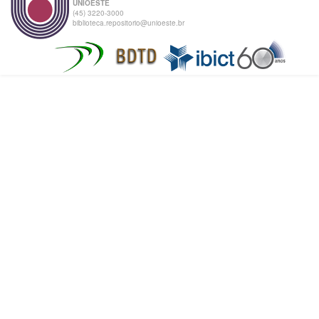
UNIOESTE
(45) 3220-3000
biblioteca.repositorio@unioeste.br