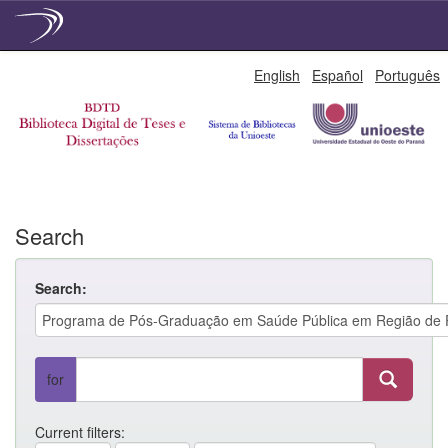
Skip
English
Español
Português
navigation
Search
Search:
for
Current filters: