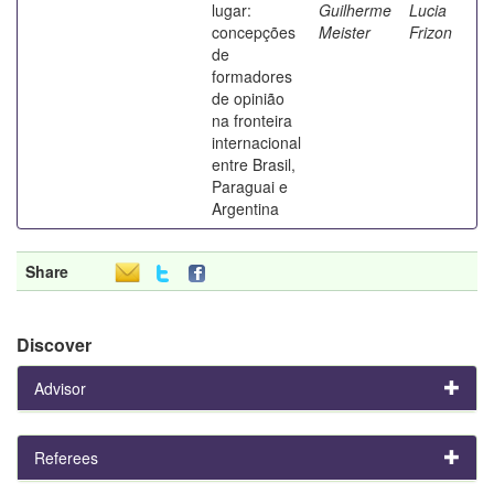
lugar:
Guilherme
Lucia
concepções
Meister
Frizon
de
formadores
de opinião
na fronteira
internacional
entre Brasil,
Paraguai e
Argentina
Share
Discover
Advisor
Referees