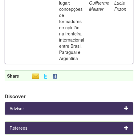
lugar:
Guilherme
Lucia
concepções
Meister
Frizon
de
formadores
de opinião
na fronteira
internacional
entre Brasil,
Paraguai e
Argentina
Share
Discover
Advisor
Referees