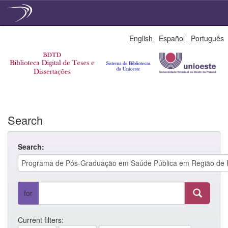
Skip
English
Español
Português
navigation
Search
Search:
for
Current filters: