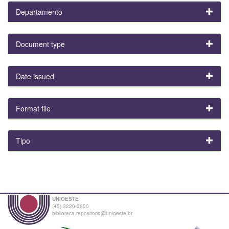
Departamento
Document type
Date issued
Format file
Tipo
UNIOESTE
(45) 3220-3000
biblioteca.repositorio@unioeste.br