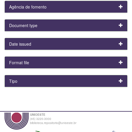
Agência de fomento
Document type
Date issued
Format file
Tipo
UNIOESTE
(45) 3220-3000
biblioteca.repositorio@unioeste.br