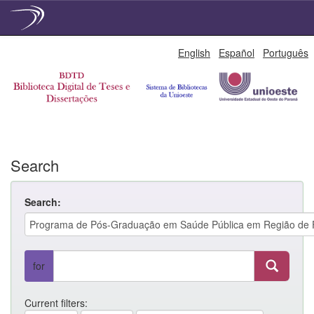
Skip
English
Español
Português
navigation
Search
Search:
for
Current filters: