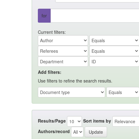
for
Current filters:
Add filters:
Use filters to refine the search results.
Results/Page
Sort items by
Authors/record