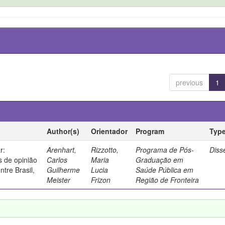
previous
1
Author(s)
Orientador
Program
Typ
r:
Arenhart,
Rizzotto,
Programa de Pós-
Diss
 de opinião
Carlos
Maria
Graduação em
ntre Brasil,
Guilherme
Lucia
Saúde Pública em
Meister
Frizon
Região de Fronteira