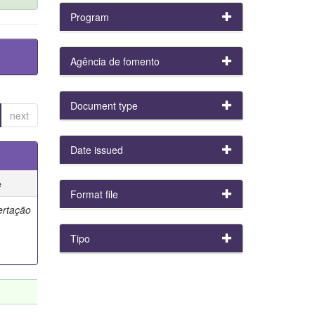
Program
Agência de fomento
Document type
next
Date issued
e
Format file
ertação
Tipo