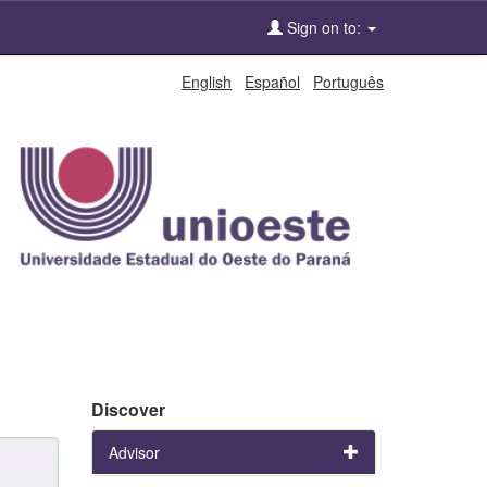
Sign on to:
English
Español
Português
Discover
Advisor