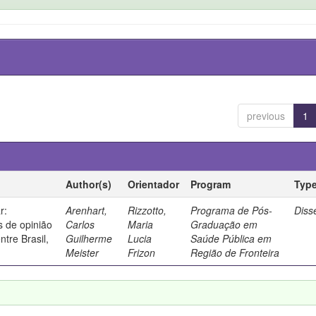
previous
1
Author(s)
Orientador
Program
Typ
r:
Arenhart,
Rizzotto,
Programa de Pós-
Diss
 de opinião
Carlos
Maria
Graduação em
ntre Brasil,
Guilherme
Lucia
Saúde Pública em
Meister
Frizon
Região de Fronteira