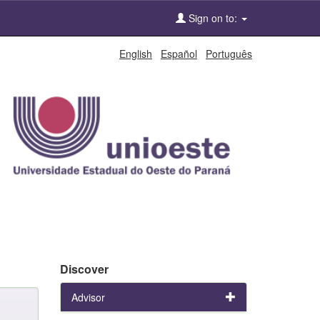
Sign on to:
English
Español
Português
Discover
Advisor