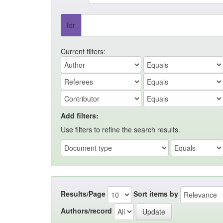
for
Current filters:
Add filters:
Use filters to refine the search results.
Results/Page
Sort items by
Authors/record