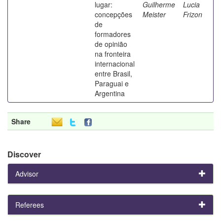
lugar:
Guilherme
Lucia
concepções
Meister
Frizon
de
formadores
de opinião
na fronteira
internacional
entre Brasil,
Paraguai e
Argentina
Share
Discover
Advisor
Referees