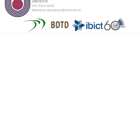
UNIOESTE
(45) 3220-3000
biblioteca.repositorio@unioeste.br