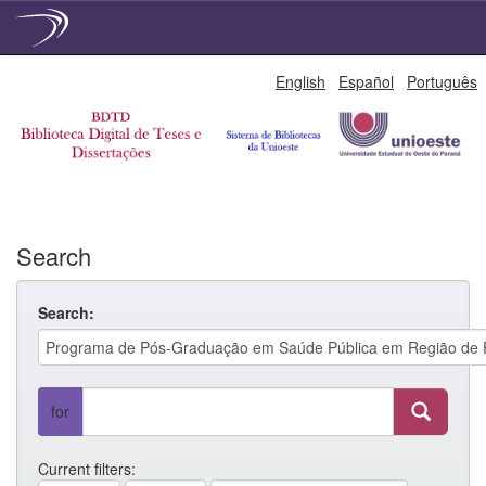
Skip
English
Español
Português
navigation
Search
Search:
for
Current filters: