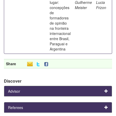
lugar:
Guilherme
Lucia
concepções
Meister
Frizon
de
formadores
de opinião
na fronteira
internacional
entre Brasil,
Paraguai e
Argentina
Share
Discover
Advisor
Referees