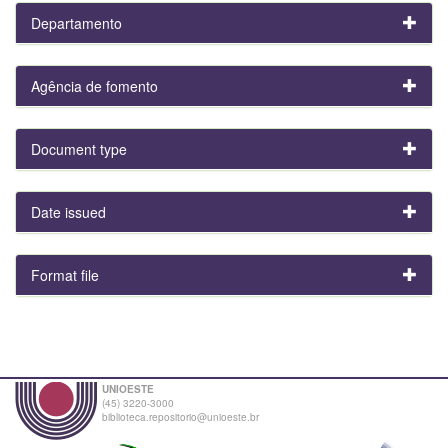
Departamento
Agência de fomento
Document type
Date issued
Format file
UNIOESTE
(45) 3220-3000
biblioteca.repositorio@unioeste.br