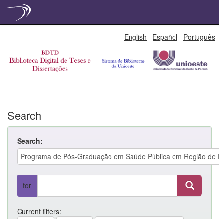
Skip
English
Español
Português
navigation
Search
Search:
for
Current filters: