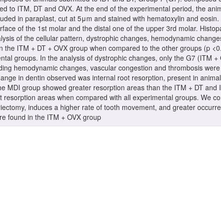
d to ITM, DT and OVX. At the end of the experimental period, the ani
luded in paraplast, cut at 5μm and stained with hematoxylin and eosin
face of the 1st molar and the distal one of the upper 3rd molar. Histo
alysis of the cellular pattern, dystrophic changes, hemodynamic chang
s in the ITM + DT + OVX group when compared to the other groups (p <0.
imental groups. In the analysis of dystrophic changes, only the G7 (IT
rding hemodynamic changes, vascular congestion and thrombosis were s
ange in dentin observed was internal root resorption, present in anim
e MDI group showed greater resorption areas than the ITM + DT and
t resorption areas when compared with all experimental groups. We c
iectomy, induces a higher rate of tooth movement, and greater occurren
were found in the ITM + OVX group