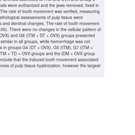
mals were euthanized and the jaws removed, fixed in
. The rate of tooth movement was verified, measuring
pathological assessments of pulp tissue were
es and dentinal changes. The rate of tooth movement
05). There were no changes in the cellular pattern of
M + OVX) and G8 (ITM + DT + OVX) groups presented
imilar in all groups, while hemorrhage was not
als in groups G4 (DT + OVX), G5 (ITM), G7 (ITM +
 ITM + TD + OVX groups and the IDM + OVX group
onclude that the induced tooth movement associated
ces of pulp tissue hyalinization, however the largest