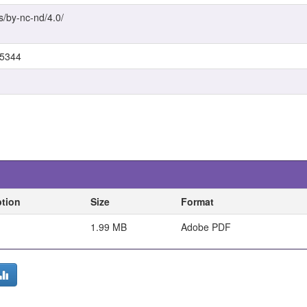
s/by-nc-nd/4.0/
/5344
ption
Size
Format
1.99 MB
Adobe PDF