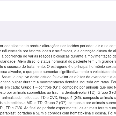
ortodonticamente produz alterações nos tecidos periodontais e no comp
 influenciada por fatores locais e sistêmicos, e a detecção clínica de
m a ocorrência de várias reações biológicas durante a movimentação d
lularidade. Além disso, o status hormonal do paciente tem um grande i
te o sucesso do tratamento. O estrógeno é o principal hormônio sexua
ssea alveolar, o que pode aumentar significativamente a velocidade d
 Assim, o objetivo deste estudo foi avaliar os efeitos da ovariectomia 
dentino pulpar durante a movimentação dentária induzida em ratas. For
ais em cada: Grupo 1 – controle (G1): composto por animais que não
sto por animais submetidos ao trauma dentoalveolar (TD); Grupo 3 (
r animais submetidos ao TD e OVX; Grupo 5 (G5): composto animais s
is submetidos a MDI e TD; Grupo 7 (G7): composto por animais subm
I, TD e OVX. Ao final do período experimental, os animais foram eutan
m paraplast, cortadas a 5μm e corados com hematoxilina e eosina. Foi 