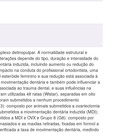
lexo detinopulpar. A normalidade estrutural e
 alterações depende do tipo, duração e intensidade do
entária induzida, incluindo aumento ou redução do
mpacto na conduta do profissional ortodontista, uma
l esteróide feminino e sua redução está associada à
a movimentação dentária e também pode influenciar a
associada ao trauma dental, e suas influências na
am utilizadas 48 ratas (Wistar), separadas em oito
 foram submetidos a nenhum procedimento
G3): composto por animais submetidos a ovariectomia
ubmetidos a movimentação dentária induzida (MDI);
etidos a MDI e OVX e Grupo 8 (G8): composto por
asiados e as maxilas retiradas, fixadas em formol a
verificada a taxa de movimentação dentária, medindo