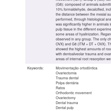
(G8): composed of animals submitte
10% formaldehyde, decalcified, inc
the distance between the mesial sur
performed, through histological an
was significantly higher in animal
pulp tissue in the different exper
some areas of hyalinization. Rega
observed in any group. The only ch
OVX) and G8 (ITM + DT + OVX). Th
showed the highest amounts of roo
with dentoalveolar trauma and ovar
areas of internal root resorption 
Keywords:
Movimentação ortodôntica
Ovariectomia
Trauma dental
Polpa dentária
Ratos
Orthodontic movement
Ovariectomy
Dental trauma
Dental pulp