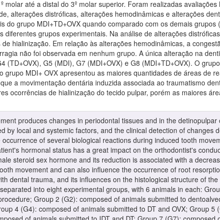
1º molar até a distal do 3º molar superior. Foram realizadas avaliações 
ade, alterações distróficas, alterações hemodinâmicas e alterações den
mais do grupo MDI+TD+OVX quando comparado com os demais grupos (
dos diferentes grupos experimentais. Na análise de alterações distró
de hialinização. Em relação às alterações hemodinâmicas, a congest
ragia não foi observada em nenhum grupo. A única alteração na dentin
 G4 (TD+OVX), G5 (MDI), G7 (MDI+OVX) e G8 (MDI+TD+OVX). O grupo 
grupo MDI+ OVX apresentou as maiores quantidades de áreas de re
que a movimentação dentária induzida associada ao traumatismo dento
s ocorrências de hialinização do tecido pulpar, porém as maiores áre
ment produces changes in periodontal tissues and in the detinopulpar c
d by local and systemic factors, and the clinical detection of changes d
he occurrence of several biological reactions during induced tooth move
atient's hormonal status has a great impact on the orthodontist's conduct
ale steroid sex hormone and its reduction is associated with a decreas
 tooth movement and can also influence the occurrence of root resorptio
ith dental trauma, and its influences on the histological structure of 
, separated into eight experimental groups, with 6 animals in each: Gro
 procedure; Group 2 (G2): composed of animals submitted to dentoalve
roup 4 (G4): composed of animals submitted to DT and OVX; Group 5 (
mposed of animals submitted to IDT and DT; Group 7 (G7): composed 