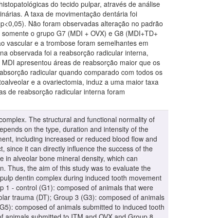
histopatológicas do tecido pulpar, através de análise
tinárias. A taxa de movimentação dentária foi
p<0,05). Não foram observadas alteração no padrão
ficas somente o grupo G7 (MDI + OVX) e G8 (MDI+TD+
ão vascular e a trombose foram semelhantes em
a observada foi a reabsorção radicular interna,
MDI apresentou áreas de reabsorção maior que os
absorção radicular quando comparado com todos os
alveolar e a ovariectomia, induz a uma maior taxa
as de reabsorção radicular interna foram
omplex. The structural and functional normality of
epends on the type, duration and intensity of the
ment, including increased or reduced blood flow and
, since it can directly influence the success of the
e in alveolar bone mineral density, which can
n. Thus, the aim of this study was to evaluate the
the pulp dentin complex during induced tooth movement
up 1 - control (G1): composed of animals that were
olar trauma (DT); Group 3 (G3): composed of animals
G5): composed of animals submitted to induced tooth
of animals submitted to ITM and OVX and Group 8