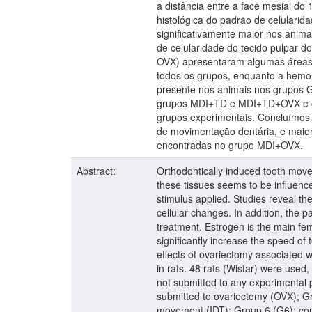
a distância entre a face mesial do 
histológica do padrão de celularid
significativamente maior nos ani
de celularidade do tecido pulpar 
OVX) apresentaram algumas áreas 
todos os grupos, enquanto a hemor
presente nos animais nos grupos
grupos MDI+TD e MDI+TD+OVX e o 
grupos experimentais. Concluímos 
de movimentação dentária, e maiore
encontradas no grupo MDI+OVX.
Abstract:
Orthodontically induced tooth move
these tissues seems to be influence
stimulus applied. Studies reveal t
cellular changes. In addition, the p
treatment. Estrogen is the main fem
significantly increase the speed of
effects of ovariectomy associated w
in rats. 48 rats (Wistar) were used
not submitted to any experimental
submitted to ovariectomy (OVX); G
movement (IDT); Group 6 (G6): co