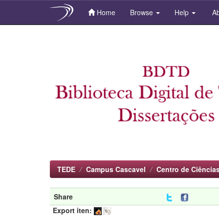
Home
Browse
Help
Ab
Skip
navigation
TEDE
Campus Cascavel
Centro de Ciência
Share
Export iten: