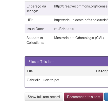
Endereço da
http://creativecommons.org/license
licença:
URI:
http://tede.unioeste.br/handle/tede
Issue Date:
21-Feb-2020
Appears in
Mestrado em Odontologia (CVL)
Collections:
Files in This Item:
File
Descri
Gabrielle Lucietto.pdf
Show full item record
Recommend this item