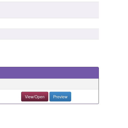
View/Open
Preview