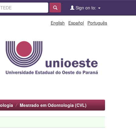
Sign on to:
English
Español
Português
ologia
Mestrado em Odontologia (CVL)