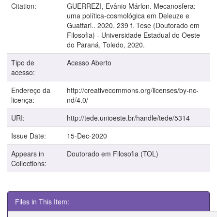
Citation:
GUERREZI, Evânio Márlon. Mecanosfera:
uma política-cosmológica em Deleuze e
Guattari.. 2020. 239 f. Tese (Doutorado em
Filosofia) - Universidade Estadual do Oeste
do Paraná, Toledo, 2020.
Tipo de
Acesso Aberto
acesso:
Endereço da
http://creativecommons.org/licenses/by-nc-
licença:
nd/4.0/
URI:
http://tede.unioeste.br/handle/tede/5314
Issue Date:
15-Dec-2020
Appears in
Doutorado em Filosofia (TOL)
Collections:
Files in This Item: