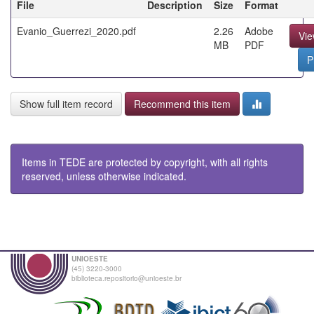
File
Description
Size
Format
Evanio_Guerrezi_2020.pdf
2.26
Adobe
Vi
MB
PDF
P
Show full item record
Recommend this item
Items in TEDE are protected by copyright, with all rights
reserved, unless otherwise indicated.
UNIOESTE
(45) 3220-3000
biblioteca.repositorio@unioeste.br