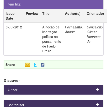
Item hits:
Issue
Preview
Title
Author(s)
Orientador
Date
3-Jul-2012
A noção de
Fochezatto,
Conceição,
libertação
Anadir
Gilmar
política no
Henrique
pensamento
da
de Paulo
Freire
Share
Discover
Author
Contributor