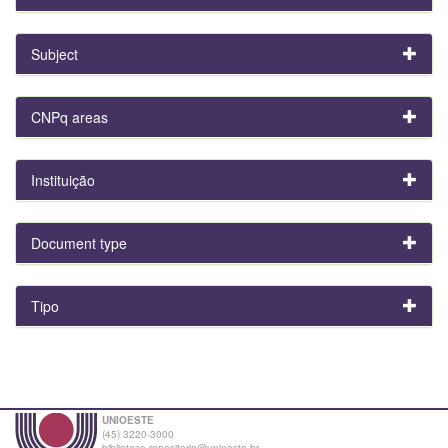
Subject
CNPq areas
Instituição
Document type
Tipo
UNIOESTE
(45) 3220-3000
biblioteca.repositorio@unioeste.br