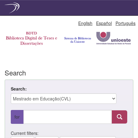
Skip
English
Español
Português
navigation
Search
Search:
for
Current filters: