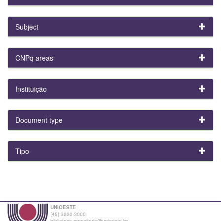
Subject
CNPq areas
Instituição
Document type
Tipo
UNIOESTE
(45) 3220-3000
biblioteca.repositorio@unioeste.br