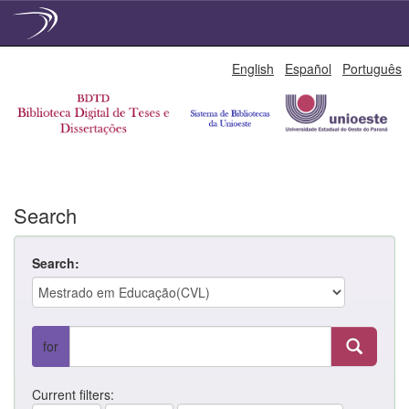
Skip
English
Español
Português
navigation
Search
Search:
for
Current filters: