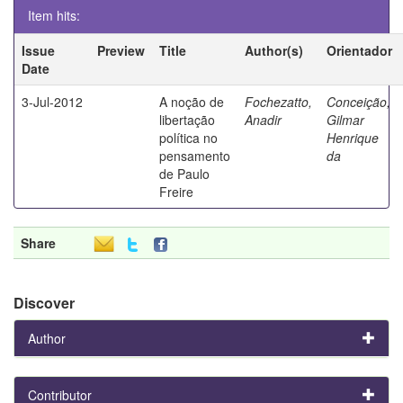
Item hits:
Issue
Preview
Title
Author(s)
Orientador
Date
3-Jul-2012
A noção de
Fochezatto,
Conceição,
libertação
Anadir
Gilmar
política no
Henrique
pensamento
da
de Paulo
Freire
Share
Discover
Author
Contributor