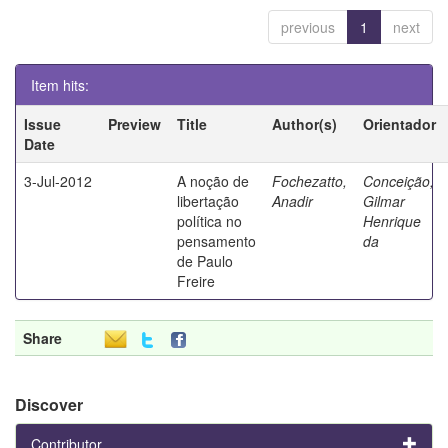
previous
1
next
Item hits:
Issue
Preview
Title
Author(s)
Orientador
Date
3-Jul-2012
A noção de
Fochezatto,
Conceição,
libertação
Anadir
Gilmar
política no
Henrique
pensamento
da
de Paulo
Freire
Share
Discover
Contributor