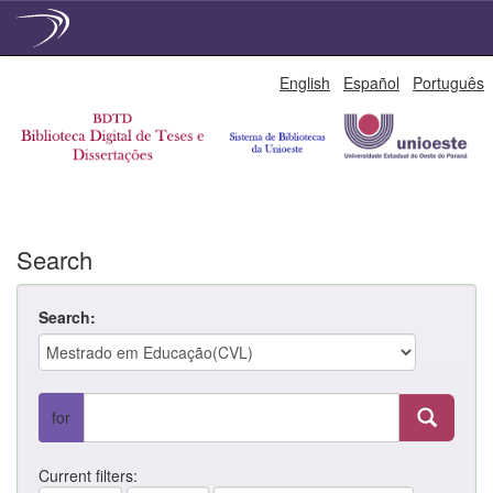
Skip
English
Español
Português
navigation
Search
Search:
for
Current filters: