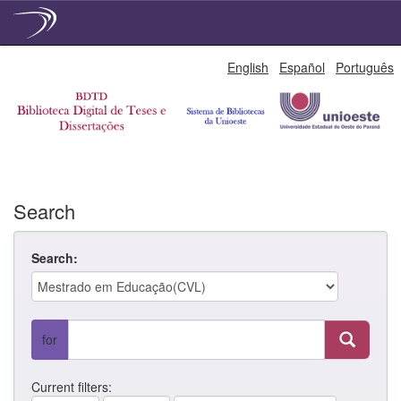
Skip
English
Español
Português
navigation
Search
Search:
for
Current filters: