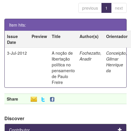
previous
1
next
Item hits:
Issue
Preview
Title
Author(s)
Orientador
Date
3-Jul-2012
A noção de
Fochezatto,
Conceição,
libertação
Anadir
Gilmar
política no
Henrique
pensamento
da
de Paulo
Freire
Share
Discover
Contributor