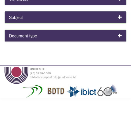
Subject
Document type
UNIOESTE
(45) 3220-3000
biblioteca.repositorio@unioeste.br