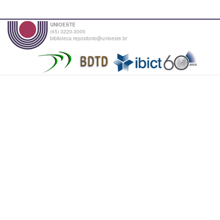
UNIOESTE
(45) 3220-3000
biblioteca.repositorio@unioeste.br