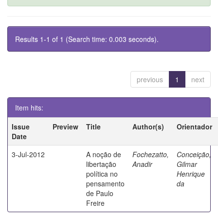
Results 1-1 of 1 (Search time: 0.003 seconds).
previous
1
next
Item hits:
Issue
Preview
Title
Author(s)
Orientador
Date
3-Jul-2012
A noção de
Fochezatto,
Conceição,
libertação
Anadir
Gilmar
política no
Henrique
pensamento
da
de Paulo
Freire