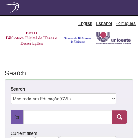
Skip
English
Español
Português
navigation
Search
Search:
for
Current filters: