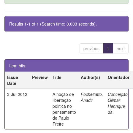
Results 1-1 of 1 (Search time: 0.003 seconds).
previous
1
next
Item hits:
Issue
Preview
Title
Author(s)
Orientador
Date
3-Jul-2012
A noção de
Fochezatto,
Conceição,
libertação
Anadir
Gilmar
política no
Henrique
pensamento
da
de Paulo
Freire