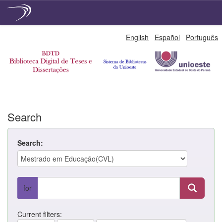
Skip
English
Español
Português
navigation
Search
Search:
for
Current filters: