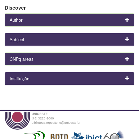
Discover
Author
Subject
CNPq areas
Instituição
UNIOESTE
(45) 3220-3000
biblioteca.repositorio@unioeste.br