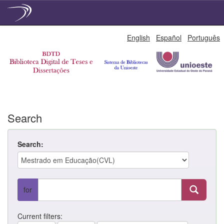
Skip
English
Español
Português
navigation
Search
Search:
for
Current filters: