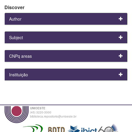
Discover
Author
Subject
CNPq areas
Instituição
UNIOESTE
(45) 3220-3000
biblioteca.repositorio@unioeste.br