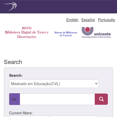
Skip
English
Español
Português
navigation
Search
Search:
for
Current filters: